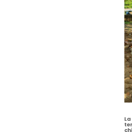
La
te
ch