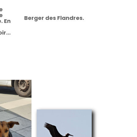
e
e
Berger des Flandres.
. En
ir...