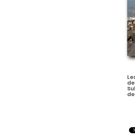
Le
de
Su
de