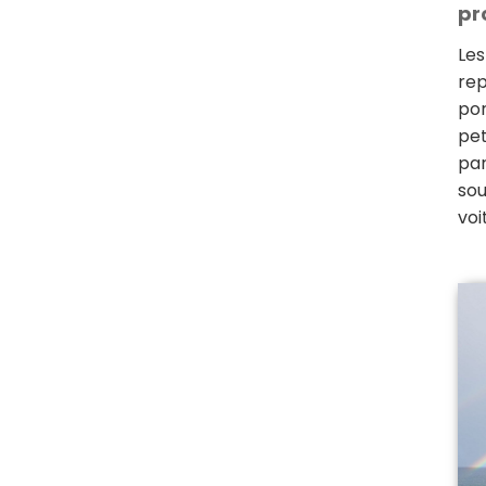
pr
Les
rep
por
pet
par
sou
voi