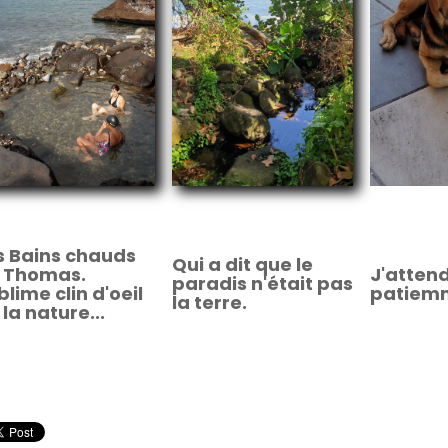
s Bains chauds
Qui a dit que le
 Thomas.
J'atten
paradis n'était pas
blime clin d'oeil
patiemm
la terre.
 la nature...