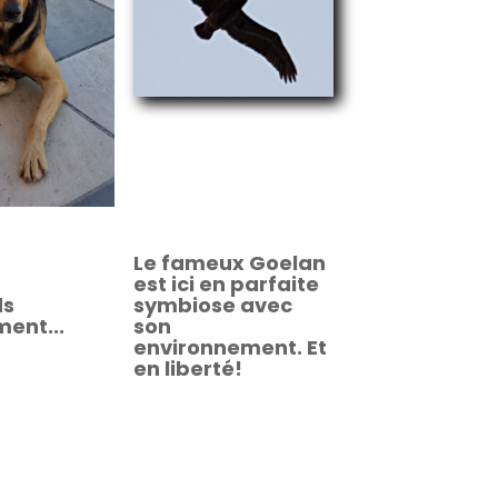
Le fameux Goelan
est ici en parfaite
ds
symbiose avec
ent...
son
environnement. Et
en liberté!